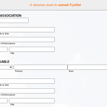
A retourner avant le
samedi 5 juillet
l'ASSOCIATION
e la Voie
d'Informations
Ville
SABLE
Prénom
Nom
e la Voie
d'Informations
Ville