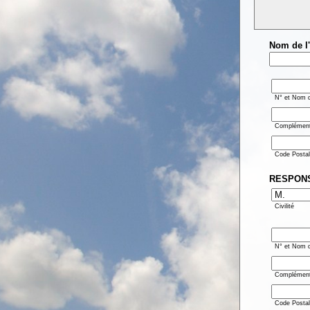
Nom de 
N° et Nom d
Complément 
Code Postal
RESPON
Civilité
N° et Nom d
Complément 
Code Postal