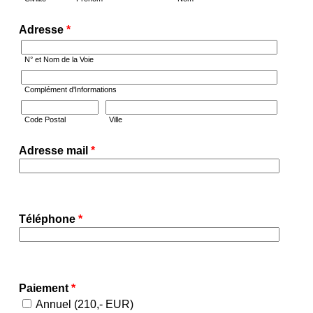
Adresse
*
N° et Nom de la Voie
Complément d'Informations
Code Postal
Ville
Adresse mail
*
Téléphone
*
Paiement
*
Annuel (210,- EUR)